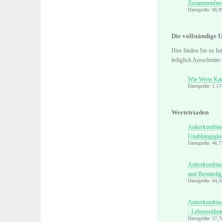
Zusammenfas
Dateigröße: 66,
Die vollständige 
Hier finden Sie zu In
lediglich Ausschnitte
Wie Werte Karr
Dateigröße: 1.1
Wertetriaden
Ankerkombinat
Unabhängigkei
Dateigröße: 46,
Ankerkombinati
und Beständig
Dateigröße: 64,
Ankerkombinat
- Lebensstilint
Dateigröße: 57,