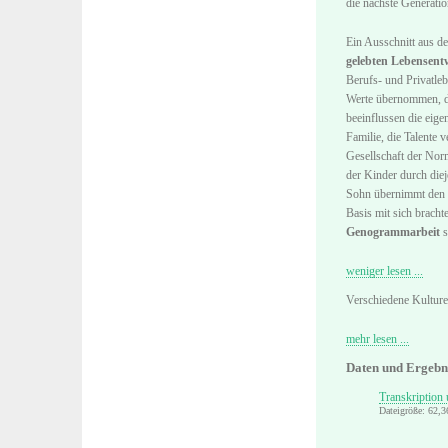
die nächste Generatio
Ein Ausschnitt aus d
gelebten Lebensentw
Berufs- und Privatleb
Werte übernommen, di
beeinflussen die eige
Familie, die Talente 
Gesellschaft der Norm
der Kinder durch diej
Sohn übernimmt den Ba
Basis mit sich bracht
Genogrammarbeit
s
weniger lesen ...
Verschiedene Kulturen
mehr lesen ...
Daten und Ergebn
Transkription
Dateigröße: 62,