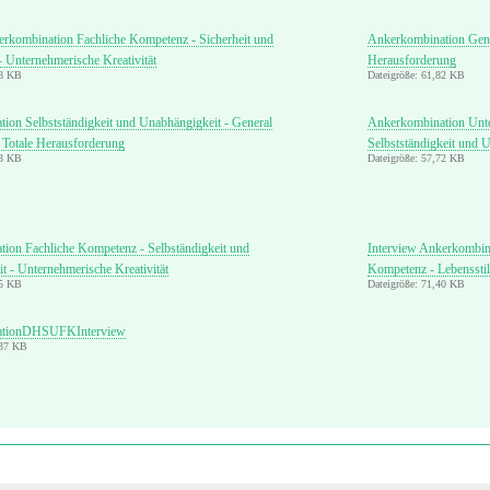
erkombination Fachliche Kompetenz - Sicherheit und
Ankerkombination Gener
- Unternehmerische Kreativität
Herausforderung
78 KB
Dateigröße: 61,82 KB
ion Selbstständigkeit und Unabhängigkeit - General
Ankerkombination Unter
Totale Herausforderung
Selbstständigkeit und 
93 KB
Dateigröße: 57,72 KB
ion Fachliche Kompetenz - Selbständigkeit und
Interview Ankerkombina
t - Unternehmerische Kreativität
Kompetenz - Lebensstil
55 KB
Dateigröße: 71,40 KB
ationDHSUFKInterview
,37 KB