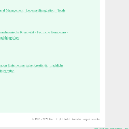
al Management - Lebensstilintegration - Totale
nehmerische Kreativität - Fachliche Kompetenz -
Unabhängigkeit
tion Unternehmerische Kreativität - Fachliche
integration
© 1999 - 2026 Prof. Dr. phil. habil. Kornelia Rappe-Giesecke
powered by webEdition CMS