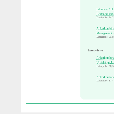
Interview Ank
Beständigkeit 
Dateigröße: 54,
Ankerkombinat
Management - 
Dateigröße: 55,
Interviews
Ankerkombinat
Unabhängigkei
Dateigröße: 46,
Ankerkombin
Dateigröße: 117