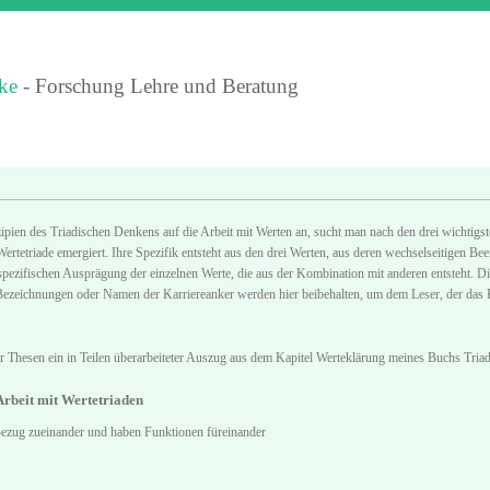
ke
- Forschung Lehre und Beratung
ipien des Triadischen Denkens auf die Arbeit mit Werten an, sucht man nach den drei wichtigs
ertetriade emergiert. Ihre Spezifik entsteht aus den drei Werten, aus deren wechselseitigen B
pezifischen Ausprägung der einzelnen Werte, die aus der Kombination mit anderen entsteht. Die W
 Bezeichnungen oder Namen der Karriereanker werden hier beibehalten, um dem Leser, der das K
er Thesen ein in Teilen überarbeiteter Auszug aus dem Kapitel Werteklärung meines Buchs Tri
 Arbeit mit Wertetriaden
Bezug zueinander und haben Funktionen füreinander