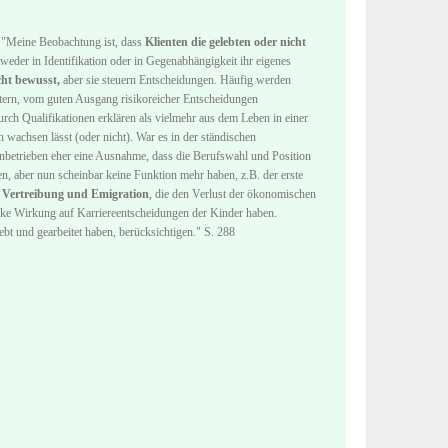
: "Meine Beobachtung ist, dass
Klienten die gelebten oder nicht
eder in Identifikation oder in Gegenabhängigkeit ihr eigenes
icht bewusst,
aber sie steuern Entscheidungen. Häufig werden
itern, vom guten Ausgang risikoreicher Entscheidungen
urch Qualifikationen erklären als vielmehr aus dem Leben in einer
 wachsen lässt (oder nicht). War es in der ständischen
ienbetrieben eher eine Ausnahme, dass die Berufswahl und Position
n, aber nun scheinbar keine Funktion mehr haben, z.B. der erste
.
Vertreibung und Emigration
, die den Verlust der ökonomischen
starke Wirkung auf Karriereentscheidungen der Kinder haben.
bt und gearbeitet haben, berücksichtigen." S. 288