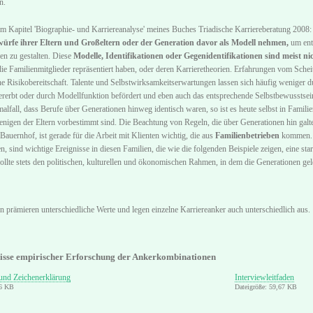
n.
em Kapitel 'Biographie- und Karriereanalyse' meines Buches Triadische Karriereberatung 2008
ürfe ihrer Eltern und Großeltern oder der Generation davor als Modell nehmen,
um entw
en zu gestalten. Diese
Modelle, Identifikationen oder Gegenidentifikationen sind meist n
e Familienmitglieder repräsentiert haben, oder deren Karrieretheorien. Erfahrungen vom Sche
ne Risikobereitschaft. Talente und Selbstwirksamkeitserwartungen lassen sich häufig weniger d
vererbt oder durch Modellfunktion befördert und eben auch das entsprechende Selbstbewusstsein
alfall, dass Berufe über Generationen hinweg identisch waren, so ist es heute selbst in Famil
enigen der Eltern vorbestimmt sind. Die Beachtung von Regeln, die über Generationen hin galte
uernhof, ist gerade für die Arbeit mit Klienten wichtig, die aus
Familienbetrieben
kommen
en, sind wichtige Ereignisse in diesen Familien, die wie die folgenden Beispiele zeigen, eine 
ollte stets den politischen, kulturellen und ökonomischen Rahmen, in dem die Generationen gele
 prämieren unterschiedliche Werte und legen einzelne Karriereanker auch unterschiedlich aus.
isse empirischer Erforschung der Ankerkombinationen
 und Zeichenerklärung
Interviewleitfaden
36 KB
Dateigröße: 59,67 KB