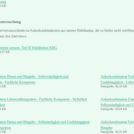
sung
99 KB
Untersuchung
terviewausschnitte zu Ankerkombinationen aus meiner Habilitation, die so bisher nicht veröffen
 aus den Interviews.
ieren steuern- Teil III Habilitation KRG
74,07 KB
ion Dienst und Hingabe - Selbstständigkeit und
Ankerkombination Fach
t - Fachliche Kompetenz
Unabhängigkeit - Lebens
75 KB
Dateigröße: 40,34 KB
on Lebensstilintegration - Fachliche Kompetenz - Sicherheit
Ankerkombination Unter
keit
Selbstständigkeit und 
58 KB
Dateigröße: 56,04 KB
ion Dienst und Hingabe - Selbständigkeit und Unabhängigkeit
Ankerkombination Fachl
egration
Hingabe
70 KB
Dateigröße: 46,25 KB