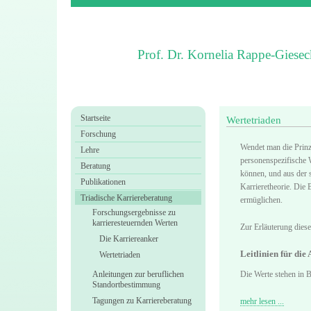
Prof. Dr. Kornelia Rappe-Giesec
Startseite
Wertetriaden
Forschung
Wendet man die Prinz
Lehre
personenspezifische W
Beratung
können, und aus der s
Publikationen
Karrieretheorie. Die
Triadische Karriereberatung
ermüglichen.
Forschungsergebnisse zu
karrieresteuernden Werten
Zur Erläuterung dies
Die Karriereanker
Leitlinien für die
Wertetriaden
Anleitungen zur beruflichen
Die Werte stehen in 
Standortbestimmung
Tagungen zu Karriereberatung
mehr lesen ...