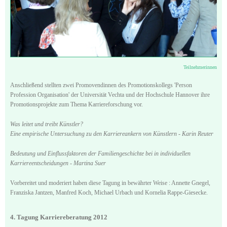
Teilnehmerinnen
Anschließend stellten zwei Promovendinnen des Promotionskollegs 'Person
Profession Organisation' der Universität Vechta und der Hochschule Hannover ihre
Promotionsprojekte zum Thema Karriereforschung vor.
Was leitet und treibt Künstler?
Eine empirische Untersuchung zu den Karriereankern von Künstlern - Karin Reuter
Bedeutung und Einflussfaktoren der Familiengeschichte bei in individuellen
Karriereentscheidungen - Martina Suer
Vorbereitet und moderiert haben diese Tagung in bewährter Weise : Annette Gnegel,
Franziska Jantzen, Manfred Koch, Michael Urbach und Kornelia Rappe-Giesecke.
4. Tagung Karriereberatung 2012