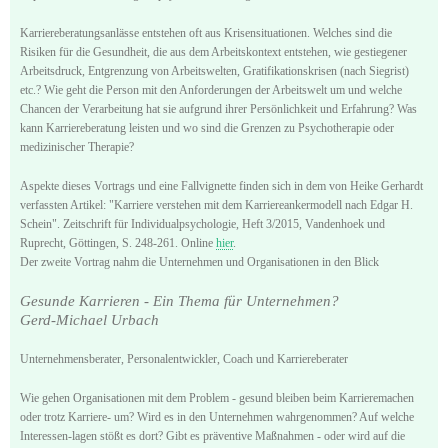
Karriereberatungsanlässe entstehen oft aus Krisensituationen. Welches sind die
Risiken für die Gesundheit, die aus dem Arbeitskontext entstehen, wie gestiegener
Arbeitsdruck, Entgrenzung von Arbeitswelten, Gratifikationskrisen (nach Siegrist)
etc.? Wie geht die Person mit den Anforderungen der Arbeitswelt um und welche
Chancen der Verarbeitung hat sie aufgrund ihrer Persönlichkeit und Erfahrung? Was
kann Karriereberatung leisten und wo sind die Grenzen zu Psychotherapie oder
medizinischer Therapie?
Aspekte dieses Vortrags und eine Fallvignette finden sich in dem von Heike Gerhardt
verfassten Artikel: "Karriere verstehen mit dem Karriereankermodell nach Edgar H.
Schein". Zeitschrift für Individualpsychologie, Heft 3/2015, Vandenhoek und
Ruprecht, Göttingen, S. 248-261. Online
hier
.
Der zweite Vortrag nahm die Unternehmen und Organisationen in den Blick
Gesunde Karrieren - Ein Thema für Unternehmen?
Gerd-Michael Urbach
Unternehmensberater, Personalentwickler, Coach und Karriereberater
Wie gehen Organisationen mit dem Problem - gesund bleiben beim Karrieremachen
oder trotz Karriere- um? Wird es in den Unternehmen wahrgenommen? Auf welche
Interessen-lagen stößt es dort? Gibt es präventive Maßnahmen - oder wird auf die