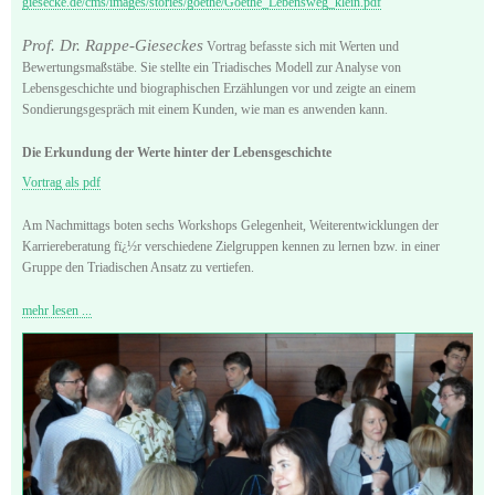
giesecke.de/cms/images/stories/goethe/Goethe_Lebensweg_klein.pdf
Prof. Dr. Rappe-Gieseckes
Vortrag befasste sich mit Werten und
Bewertungsmaßstäbe. Sie stellte ein Triadisches Modell zur Analyse von
Lebensgeschichte und biographischen Erzählungen vor und zeigte an einem
Sondierungsgespräch mit einem Kunden, wie man es anwenden kann.
Die Erkundung der Werte hinter der Lebensgeschichte
Vortrag als pdf
Am Nachmittags boten sechs Workshops Gelegenheit, Weiterentwicklungen der
Karriereberatung fï¿½r verschiedene Zielgruppen kennen zu lernen bzw. in einer
Gruppe den Triadischen Ansatz zu vertiefen.
mehr lesen ...