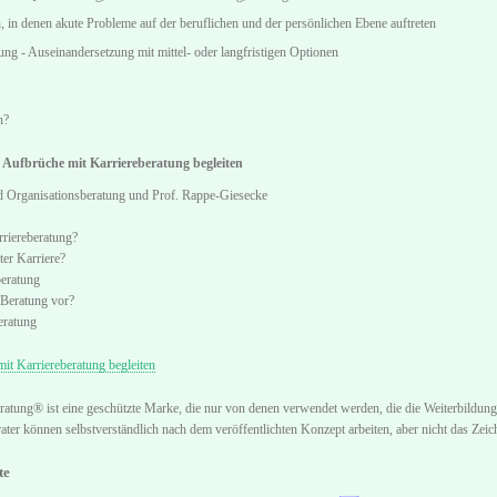
, in denen akute Probleme auf der beruflichen und der persönlichen Ebene auftreten
ung - Auseinandersetzung mit mittel- oder langfristigen Optionen
n?
 Aufbrüche mit Karriereberatung begleiten
d Organisationsberatung und Prof. Rappe-Giesecke
riereberatung?
ter Karriere?
beratung
 Beratung vor?
eratung
t Karriereberatung begleiten
ratung® ist eine geschützte Marke, die nur von denen verwendet werden, die die Weiterbildung
ater können selbstverständlich nach dem veröffentlichten Konzept arbeiten, aber nicht das Ze
te