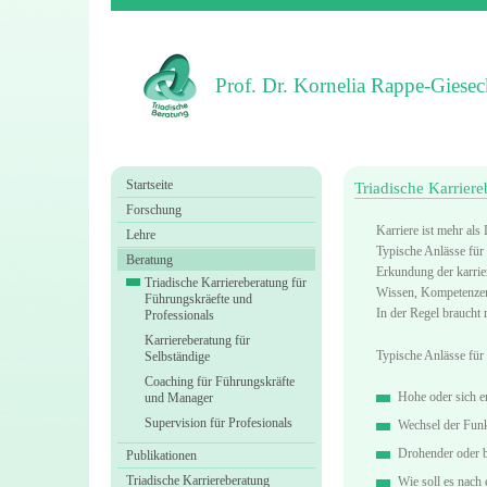
Prof. Dr. Kornelia Rappe-Giesec
Startseite
Triadische Karrier
Forschung
Karriere ist mehr als
Lehre
Typische Anlässe für
Beratung
Erkundung der karrier
Triadische Karriereberatung für
Wissen, Kompetenzen
Führungskräefte und
In der Regel braucht
Professionals
Karriereberatung für
Typische Anlässe für 
Selbständige
Coaching für Führungskräfte
Hohe oder sich en
und Manager
Supervision für Profesionals
Wechsel der Funkt
Drohender oder be
Publikationen
Triadische Karriereberatung
Wie soll es nach 