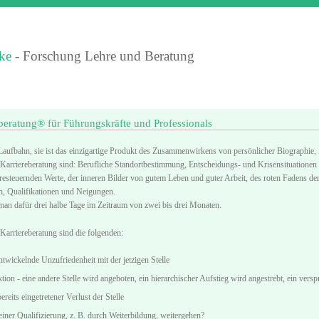
ke
- Forschung Lehre und Beratung
eberatung® für Führungskräfte und Professionals
 Laufbahn, sie ist das einzigartige Produkt des Zusammenwirkens von persönlicher Biographie, 
 Karriereberatung sind: Berufliche Standortbestimmung, Entscheidungs- und Krisensituatione
esteuernden Werte, der inneren Bilder von gutem Leben und guter Arbeit, des roten Fadens der
, Qualifikationen und Neigungen.
 man dafür drei halbe Tage im Zeitraum von zwei bis drei Monaten.
Karriereberatung sind die folgenden:
twickelnde Unzufriedenheit mit der jetzigen Stelle
ion - eine andere Stelle wird angeboten, ein hierarchischer Aufstieg wird angestrebt, ein verspr
reits eingetretener Verlust der Stelle
einer Qualifizierung, z. B. durch Weiterbildung, weitergehen?