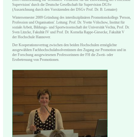
Supervision' durch die Deutsche Gesellschaft für Supervision DGSv
(Auszeichnung durch den Vorsitzenden der DSGv Prof. Dr. B. Lemaire)
Wintersemester 2009 Gründung des interdisziplinären Promotionskollegs 'Person,
Profession und Organisation'. Leitung: Prof. Dr. Yvette Völschow, Institut für
soziale Arbeit, Bildungs- und Sportwissenschaft der Universität Vechta, Prof. Dr.
Sven Litzcke, Fakultät IV und Prof. Dr. Kornelia Rappe-Giesecke, Fakultät V
der Hochschule Hannover.
Der Kooperationsvertrag zwischen den beiden Hochschulen ermöglichte
ausgewählten Fachhochschulabsolventinnen den Zugang zur Promotion und in
der Forschung ausgewiesenen Professorinnen der FH die Zweit- oder
Erstbetreuung von Promotionen.