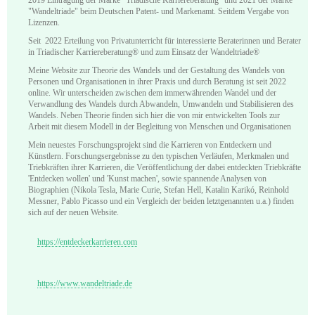
"Wandeltriade" beim Deutschen Patent- und Markenamt. Seitdem Vergabe von
Lizenzen.
Seit 2022 Erteilung von Privatunterricht für interessierte Beraterinnen und Berater
in Triadischer Karriereberatung® und zum Einsatz der Wandeltriade®
Meine Website zur Theorie des Wandels und der Gestaltung des Wandels von
Personen und Organisationen in ihrer Praxis und durch Beratung ist seit 2022
online. Wir unterscheiden zwischen dem immerwährenden Wandel und der
Verwandlung des Wandels durch Abwandeln, Umwandeln und Stabilisieren des
Wandels. Neben Theorie finden sich hier die von mir entwickelten Tools zur
Arbeit mit diesem Modell in der Begleitung von Menschen und Organisationen
Mein neuestes Forschungsprojekt sind die Karrieren von Entdeckern und
Künstlern. Forschungsergebnisse zu den typischen Verläufen, Merkmalen und
Triebkräften ihrer Karrieren, die Veröffentlichung der dabei entdeckten Triebkräfte
'Entdecken wollen' und 'Kunst machen', sowie spannende Analysen von
Biographien (Nikola Tesla, Marie Curie, Stefan Hell, Katalin Karikó, Reinhold
Messner, Pablo Picasso und ein Vergleich der beiden letztgenannten u.a.) finden
sich auf der neuen Website.
https://entdeckerkarrieren.com
https://www.wandeltriade.de