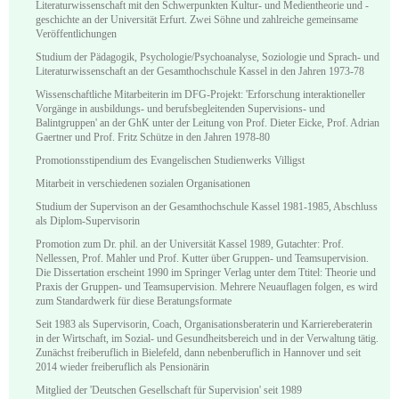
Literaturwissenschaft mit den Schwerpunkten Kultur- und Medientheorie und -
geschichte an der Universität Erfurt. Zwei Söhne und zahlreiche gemeinsame
Veröffentlichungen
Studium der Pädagogik, Psychologie/Psychoanalyse, Soziologie und Sprach- und
Literaturwissenschaft an der Gesamthochschule Kassel in den Jahren 1973-78
Wissenschaftliche Mitarbeiterin im DFG-Projekt: 'Erforschung interaktioneller
Vorgänge in ausbildungs- und berufsbegleitenden Supervisions- und
Balintgruppen' an der GhK unter der Leitung von Prof. Dieter Eicke, Prof. Adrian
Gaertner und Prof. Fritz Schütze in den Jahren 1978-80
Promotionsstipendium des Evangelischen Studienwerks Villigst
Mitarbeit in verschiedenen sozialen Organisationen
Studium der Supervison an der Gesamthochschule Kassel 1981-1985, Abschluss
als Diplom-Supervisorin
Promotion zum Dr. phil. an der Universität Kassel 1989, Gutachter: Prof.
Nellessen, Prof. Mahler und Prof. Kutter über Gruppen- und Teamsupervision.
Die Dissertation erscheint 1990 im Springer Verlag unter dem Ttitel: Theorie und
Praxis der Gruppen- und Teamsupervision. Mehrere Neuauflagen folgen, es wird
zum Standardwerk für diese Beratungsformate
Seit 1983 als Supervisorin, Coach, Organisationsberaterin und Karriereberaterin
in der Wirtschaft, im Sozial- und Gesundheitsbereich und in der Verwaltung tätig.
Zunächst freiberuflich in Bielefeld, dann nebenberuflich in Hannover und seit
2014 wieder freiberuflich als Pensionärin
Mitglied der 'Deutschen Gesellschaft für Supervision' seit 1989