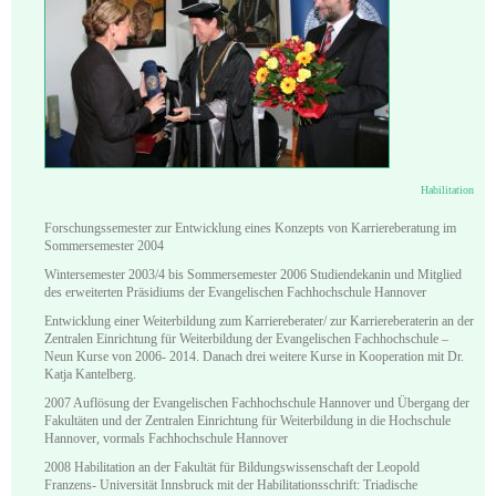
Habilitation
Forschungssemester zur Entwicklung eines Konzepts von Karriereberatung im
Sommersemester 2004
Wintersemester 2003/4 bis Sommersemester 2006 Studiendekanin und Mitglied
des erweiterten Präsidiums der Evangelischen Fachhochschule Hannover
Entwicklung einer Weiterbildung zum Karriereberater/ zur Karriereberaterin an der
Zentralen Einrichtung für Weiterbildung der Evangelischen Fachhochschule ‒
Neun Kurse von 2006- 2014. Danach drei weitere Kurse in Kooperation mit Dr.
Katja Kantelberg.
2007 Auflösung der Evangelischen Fachhochschule Hannover und Übergang der
Fakultäten und der Zentralen Einrichtung für Weiterbildung in die Hochschule
Hannover, vormals Fachhochschule Hannover
2008 Habilitation an der Fakultät für Bildungswissenschaft der Leopold
Franzens- Universität Innsbruck mit der Habilitationsschrift: Triadische