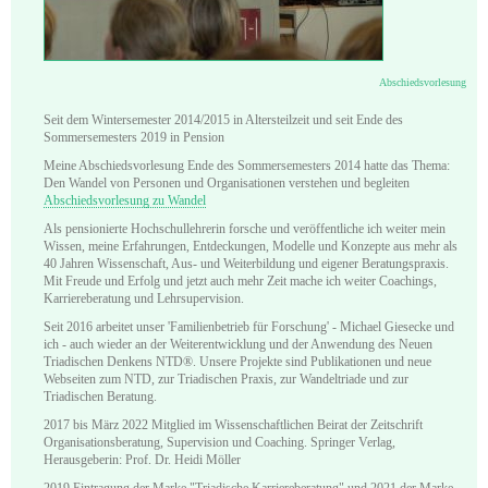
Abschiedsvorlesung
Seit dem Wintersemester 2014/2015 in Altersteilzeit und seit Ende des
Sommersemesters 2019 in Pension
Meine Abschiedsvorlesung Ende des Sommersemesters 2014 hatte das Thema:
Den Wandel von Personen und Organisationen verstehen und begleiten
Abschiedsvorlesung zu Wandel
Als pensionierte Hochschullehrerin forsche und veröffentliche ich weiter mein
Wissen, meine Erfahrungen, Entdeckungen, Modelle und Konzepte aus mehr als
40 Jahren Wissenschaft, Aus- und Weiterbildung und eigener Beratungspraxis.
Mit Freude und Erfolg und jetzt auch mehr Zeit mache ich weiter Coachings,
Karriereberatung und Lehrsupervision.
Seit 2016 arbeitet unser 'Familienbetrieb für Forschung' - Michael Giesecke und
ich - auch wieder an der Weiterentwicklung und der Anwendung des Neuen
Triadischen Denkens NTD®. Unsere Projekte sind Publikationen und neue
Webseiten zum NTD, zur Triadischen Praxis, zur Wandeltriade und zur
Triadischen Beratung.
2017 bis März 2022 Mitglied im Wissenschaftlichen Beirat der Zeitschrift
Organisationsberatung, Supervision und Coaching. Springer Verlag,
Herausgeberin: Prof. Dr. Heidi Möller
2019 Eintragung der Marke "Triadische Karriereberatung" und 2021 der Marke