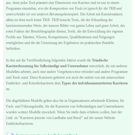
aus, denn jedes Tool prämiert eine Dimension von Karriere und ist nur in einem
Programm einsetzbar,
erst die Komposition von Tools ist typisch für die TKB und
unterscheidet sie von anderen Beratungskonzepten.
Die Arbeit mit Karriereankern
allein ist eben noch keine TKB. TKB braucht Tools, die der Erkundung der
karrieresteuernden Werte, der inneren Bilder von gutem Leben und guter Arbeit, des
roten Fadens der Berufsbiographie dienen; Tools, die die Entwicklung des eigenen
Profils aus Talenten, Wissen, Kompetenzen, Qualifikationen und Neigungen
ermöglichen und die die Umsetzung der Ergebnisse im praktischen Handeln
befördern.
In den auf die Veröffentlichung folgenden Jahren wurde die
Triadische
Karriereberatung für Selbständige und Unternehmer
entwickelt, die mit anderen
Modellen arbeitet, auch eine andere Vorgehensweise erfordert und andere Programme
und Tools nutzt. Diese Karrieren gehören wie auch die zuletzt von mir untersuchten
Entdecker- und Künstlerkarrieren dem
Typus der
indviduumzentrierten Karrieren
an.
Die abgebildeten Modelle gelten also für in Organisationen arbeitende Klienten, für
Fach- und Führungskräfte, für die Karrieren von Selbständigen und Unternehmern
wurden weitere Modelle enwickelt. Wenn Sie mehr dazu erfahren wollen, hier der
Link zu "Karrieren jenseits von Laufbahn und Beruf" auf der neuen Website
Entdeckerkarrieren.