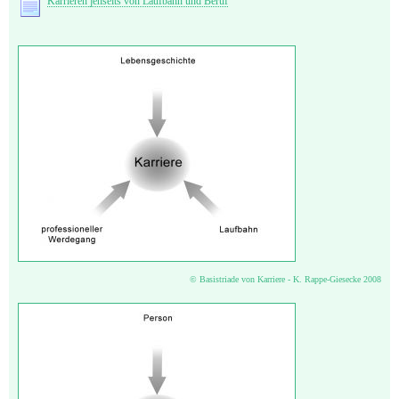
Karrieren jenseits von Laufbahn und Beruf
© Basistriade von Karriere - K. Rappe-Giesecke 2008