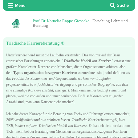
Menü
Suche
Prof. Dr. Kornelia Rappe-Giesecke
- Forschung Lehre und
Beratung
Triadische Karriereberatung ®
Unter 'carrière' wird meist die Laufbahn verstanden. Das von mir auf der Basis
empirischer Forschungen entwickelte
"Triadische Modell von Karriere"
erfasst eine
größere Komplexität. Karriere von Menschen, die in Organisationen arbieten, also
dem
Typus organisationsbezogener Karrieren
zuzurechnen sind, wird definiert als
das
Produkt des Zusammen- und Gegeneinanderwirkens von Laufbahn,
professionellem bzw. fachlichem Werdegang und persönlicher Biographie
,
aus dem
eine einmalige Karriere entsteht, emergiert.
Man kann sie nur bedingt steuern und
planen, weil die von außen und innen wirkenden Einflussfaktoren von zu großer
Anzahl sind, man kann Karriere nicht 'machen'.
Ich habe dieses Konzept für die Beratung von Fach- und Führungskräften entwickelt,
2008 veröffentlicht und nun schützen lassen.
Triadische Karriereberatung®, kurz
TKB, basiert auf dem Triadischen Modell von Karriere
. Es handelt sich nur dann um
TKB, wenn bei der Beratung von Menschen mit organisationsbezogenen Karrieren
das individuelle Zusammenspiel von Laufbahn, Lebensgeschichte und professionellem