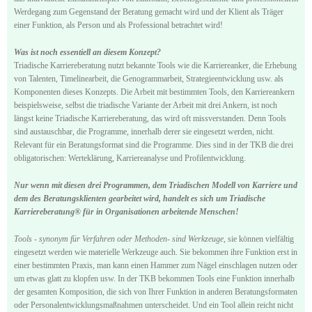
Werdegang zum Gegenstand der Beratung gemacht wird und der Klient als Träger
einer Funktion, als Person und als Professional betrachtet wird!
Was ist noch essentiell an diesem Konzept?
Triadische Karriereberatung nutzt bekannte Tools wie die Karriereanker, die Erhebung
von Talenten, Timelinearbeit, die Genogrammarbeit, Strategieentwicklung usw. als
Komponenten dieses Konzepts. Die Arbeit mit bestimmten Tools, den Karriereankern
beispielsweise, selbst die triadische Variante der Arbeit mit drei Ankern, ist noch
längst keine Triadische Karriereberatung, das wird oft missverstanden. Denn Tools
sind austauschbar, die Programme, innerhalb derer sie eingesetzt werden, nicht.
Relevant für ein Beratungsformat sind die Programme. Dies sind in der TKB die drei
obligatorischen: Werteklärung, Karriereanalyse und Profilentwicklung.
Nur wenn mit diesen drei Programmen, dem Triadischen Modell von Karriere und
dem des Beratungsklienten gearbeitet wird, handelt es sich um Triadische
Karriereberatung® für in Organisationen arbeitende Menschen!
Tools - synonym für Verfahren oder Methoden- sind Werkzeuge,
sie können vielfältig
eingesetzt werden wie materielle Werkzeuge auch. Sie bekommen ihre Funktion erst in
einer bestimmten Praxis, man kann einen Hammer zum Nägel einschlagen nutzen oder
um etwas glatt zu klopfen usw. In der TKB bekommen Tools eine Funktion innerhalb
der gesamten Komposition, die sich von Ihrer Funktion in anderen Beratungsformaten
oder Personalentwicklungsmaßnahmen unterscheidet. Und ein Tool allein reicht nicht