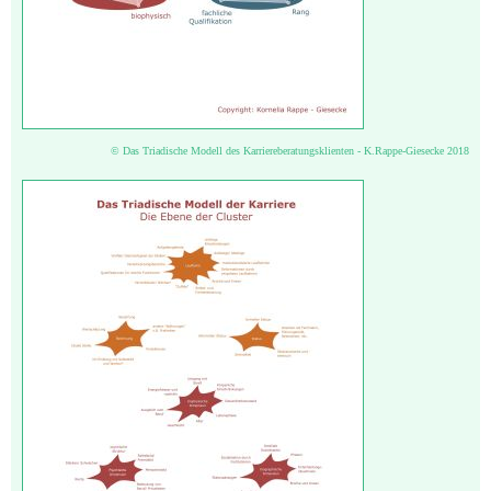
© Das Triadische Modell des Karriereberatungsklienten - K.Rappe-Giesecke 2018