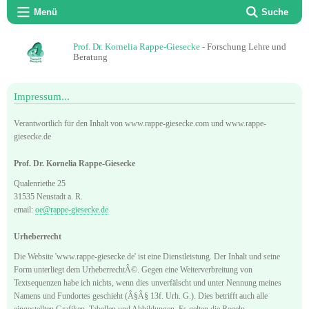
Menü
Suche
Prof. Dr. Kornelia Rappe-Giesecke
- Forschung Lehre und
Beratung
Impressum...
Verantwortlich für den Inhalt von www.rappe-giesecke.com und www.rappe-
giesecke.de
Prof. Dr. Kornelia Rappe-Giesecke
Qualenriethe 25
31535 Neustadt a. R.
email:
oe@rappe-giesecke.de
Urheberrecht
Die Website 'www.rappe-giesecke.de' ist eine Dienstleistung. Der Inhalt und seine
Form unterliegt dem UrheberrechtÂ©. Gegen eine Weiterverbreitung von
Textsequenzen habe ich nichts, wenn dies unverfälscht und unter Nennung meines
Namens und Fundortes geschieht (Â§Â§ 13f. Urh. G.). Dies betrifft auch alle
eingestellten Grafiken, Tabellen und Abbildungen. Es gelten die Regeln