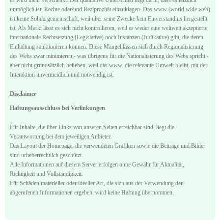
unmöglich ist, Rechte oder/und Reziprozität einzuklagen. Das www (world wide web)
ist keine Solidargemeinschaft, weil über seine Zwecke kein Einverständnis hergestellt
ist. Als Markt lässt es sich nicht kontrollieren, weil es weder eine weltweit akzeptierte
internationale Rechtsetzung (Legislative) noch Instanzen (Judikative) gibt, die deren
Einhaltung sanktionieren können. Diese Mängel lassen sich durch Regionalisierung
des Webs zwar minimieren - was übrigens für die Nationalisierung des Webs spricht -
aber nicht grundsätzlich beheben, weil das www. die relevante Umwelt bleibt, mit der
Interaktion unvermeidlich und notwendig ist.
Disclaimer
Haftungsausschluss bei Verlinkungen
Für Inhalte, die über Links von unseren Seiten erreichbar sind, liegt die
Verantwortung bei dem jeweiligen Anbieter.
Das Layout der Homepage, die verwendeten Grafiken sowie die Beiträge und Bilder
sind urheberrechtlich geschützt.
Alle Informationen auf diesem Server erfolgen ohne Gewähr für Aktualität,
Richtigkeit und Vollständigkeit.
Für Schäden materieller oder ideeller Art, die sich aus der Verwendung der
abgerufenen Informationen ergeben, wird keine Haftung übernommen.