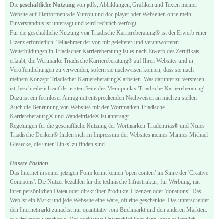
Die
geschäftliche Nutzung
von pdfs, Abbildungen, Grafiken und Texten meiner
Website auf Plattformen wie Yumpu und doc player oder Webseiten ohne mein
Einverständnis ist untersagt und wird rechtlich verfolgt.
Für die geschäftliche Nutzung von Triadische Karriereberatung® ist der Erwerb einer
Lizenz erforderlich. Teilnehmer der von mir geleiteten und verantworteten
Weiterbildungen in Triadischer Karriereberatung ist es nach Erwerb des Zertifikats
erlaubt, die Wortmarke Triadische Karriereberatung® auf Ihren Websites und in
Veröffentlichungen zu verwenden, sofern sie nachweisen können, dass sie nach
meinem Konzept Triadischer Karriereberatung® arbeiten. Was darunter zu verstehen
ist, beschreibe ich auf der ersten Seite des Menüpunkts 'Triadische Karriereberatung'.
Dazu ist ein formloser Antrag mit entsprechenden Nachweisen an mich zu stellen.
Auch die Benennung von Websites mit den Wortmarken Triadische
Karriereberatung® und Wandeltriade® ist untersagt.
Regelungen für die geschäftliche Nutzung der Wortmarken Triadentrias® und Neues
Triadische Denken® finden sich im Impressum der Websites meines Mannes Michael
Giesecke, die unter 'Links' zu finden sind.
Unsere Position
Das Internet in seiner jetzigen Form kennt keinen 'open content' im Sinne der 'Creative
Commons'. Die Nutzer bezahlen für die technische Infrastruktur, für Werbung, mit
ihren persönlichen Daten oder direkt über Produkte, Lizenzen oder 'donations'. Das
Web ist ein Markt und jede Webseite eine Ware, oft eine geschenkte. Das unterscheidet
den Internetmarkt zunächst nur quantitativ vom Buchmarkt und den anderen Märkten:
es wird mehr verschenkt. Der qualitative Unterschied liegt darin, dass es letztlich