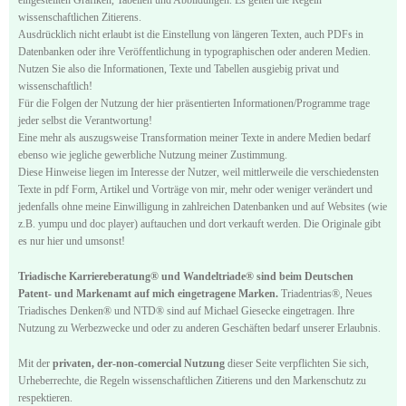
wissenschaftlichen Zitierens.
Ausdrücklich nicht erlaubt ist die Einstellung von längeren Texten, auch PDFs in
Datenbanken oder ihre Veröffentlichung in typographischen oder anderen Medien.
Nutzen Sie also die Informationen, Texte und Tabellen ausgiebig privat und
wissenschaftlich!
Für die Folgen der Nutzung der hier präsentierten Informationen/Programme trage
jeder selbst die Verantwortung!
Eine mehr als auszugsweise Transformation meiner Texte in andere Medien bedarf
ebenso wie jegliche gewerbliche Nutzung meiner Zustimmung.
Diese Hinweise liegen im Interesse der Nutzer, weil mittlerweile die verschiedensten
Texte in pdf Form, Artikel und Vorträge von mir, mehr oder weniger verändert und
jedenfalls ohne meine Einwilligung in zahlreichen Datenbanken und auf Websites (wie
z.B. yumpu und doc player) auftauchen und dort verkauft werden. Die Originale gibt
es nur hier und umsonst!
Triadische Karriereberatung® und Wandeltriade® sind beim Deutschen
Patent- und Markenamt auf mich eingetragene Marken.
Triadentrias®, Neues
Triadisches Denken® und NTD® sind auf Michael Giesecke eingetragen. Ihre
Nutzung zu Werbezwecke und oder zu anderen Geschäften bedarf unserer Erlaubnis.
Mit der
privaten, der-non-comercial Nutzung
dieser Seite verpflichten Sie sich,
Urheberrechte, die Regeln wissenschaftlichen Zitierens und den Markenschutz zu
respektieren.