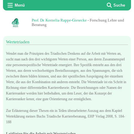
Menü
Suche
Prof. Dr. Kornelia Rappe-Giesecke
- Forschung Lehre und
Beratung
Wertetriaden
Wendet man die Prinzipien des Triadischen Denkens auf die Arbeit mit Werten an,
sucht man nach den drei wichtigsten Werten einer Person, aus deren Zusammenspiel
eine personenspezifische Wertetriade emergiert. Ihre Spezifik entsteht aus den drei
Werten, aus deren wechselseitigen Beeinflussungen, aus den Spannungen, die sich
zwischen ihnen bilden können, und aus der spezifischen Ausprägung der einzelnen
Werte, die aus der Kombination mit anderen entsteht. Die Wertetriade ist ein Schritt in
Richtung einer differentiellen Karrieretheorie. Die Bezeichnungen oder Namen der
Karriereanker werden hier beibehalten, um dem Leser, der das Konzept der
Karriereanker kennt, eine gute Orientierung zur ermüglichen.
Zur Erläuterung dieser Thesen ein in Teilen überarbeiteter Auszug aus dem Kapitel
Werteklärung meines Buchs Triadische Karriereberatung, EHP Verlag 2008, S. 184-
188
Leitlinien für die Arbeit mit Wertetriaden