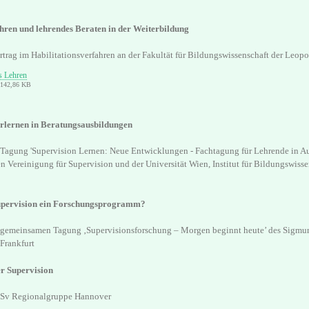
hren und lehrendes Beraten in der Weiterbildung
rtrag im Habilitationsverfahren an der Fakultät für Bildungswissenschaft der Leopo
s Lehren
: 142,86 KB
rlernen in Beratungsausbildungen
r Tagung 'Supervision Lernen: Neue Entwicklungen - Fachtagung für Lehrende in A
en Vereinigung für Supervision und der Universität Wien, Institut für Bildungswiss
upervision ein Forschungsprogramm?
r gemeinsamen Tagung ‚Supervisionsforschung – Morgen beginnt heute’ des Sigmund
 Frankfurt
er Supervision
Sv Regionalgruppe Hannover