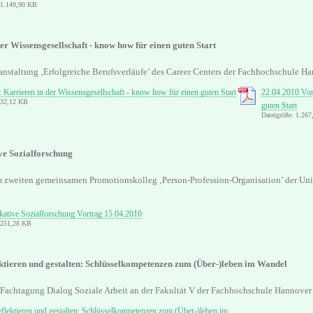
 1.149,90 KB
er Wissensgesellschaft - know how für einen guten Start
ranstaltung ‚Erfolgreiche Berufsverläufe’ des Career Centers der Fachhochschule H
 Karrieren in der Wissensgesellschaft - know how für einen guten Start
22.04.2010 Vor
 32,12 KB
guten Start
Dateigröße: 1.26
e Sozialforschung
m zweiten gemeinsamen Promotionskolleg ‚Person-Profession-Organisation’ der Un
tive Sozialforschung Vortrag 15.04.2010
: 251,28 KB
ektieren und gestalten: Schlüsselkompetenzen zum (Über-)leben im Wandel
r Fachtagung Dialog Soziale Arbeit an der Fakultät V der Fachhochschule Hannover
eflektieren und gestalten: Schlüsselkompetenzen zum (Über-)leben im