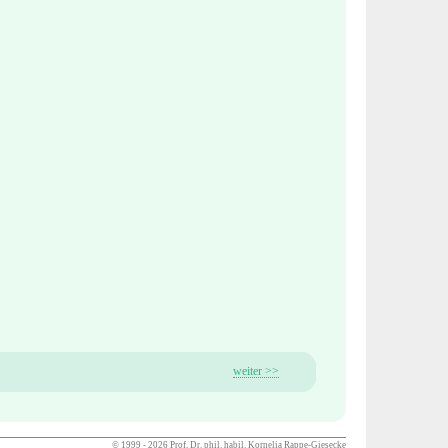
weiter >>
© 1999 - 2026 Prof. Dr. phil. habil. Kornelia Rappe-Giesecke