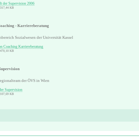
ft der Supervision 2006
: 317,44 KB
Coaching - Karriereberatung
hbereich Sozialwesen der Universität Kassel
on Coaching Karriereberatung
: 470,10 KB
Supervision
Regionalteam der ÖVS in Wien
der Supervision
: 107,69 KB