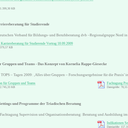
 1.399,30 KB
rriereberatung für Studierende
eutschen Verband für Bildungs- und Berufsberatung dvb –Regionalgruppe Nord i
e Karriereberatung für Studierende Vortrag 18.09.2009
: 379,57 KB
ür Gruppen und Teams - Das Konzept von Kornelia Rappe-Giesecke
n TOPS – Tagen 2009: ‚Alles über Gruppen – Forschungsergebnisse für die Praxis’ i
on für Gruppen und Teams
Fachtagung Pr
 2.745,33 KB
Dateigröße: 78,5
 Settings und Programme der Triadischen Beratung
r Fachtagung Supervision und Organisationsberatung: Beratung und Ausbildung i
Indikationen S
Dateigröße: 157,