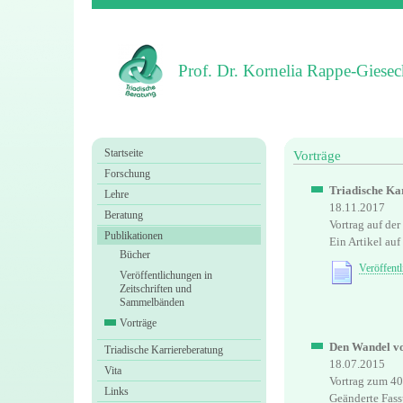
Prof. Dr. Kornelia Rappe-Giesec
Startseite
Vorträge
Forschung
Triadische Ka
Lehre
18.11.2017
Beratung
Vortrag auf der
Publikationen
Ein Artikel au
Bücher
Veröffent
Veröffentlichungen in
Zeitschriften und
Sammelbänden
Vorträge
Den Wandel vo
Triadische Karriereberatung
18.07.2015
Vita
Vortrag zum 40
Links
Geänderte Fass