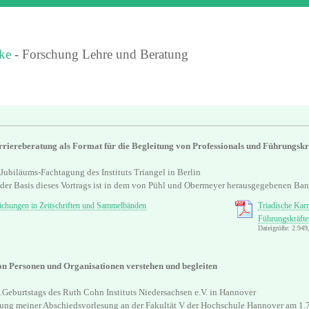
ke
- Forschung Lehre und Beratung
rriereberatung als Format für die Begleitung von Professionals und Führungsk
 Jubiläums-Fachtagung des Instituts Triangel in Berlin
f der Basis dieses Vortrags ist in dem von Pühl und Obermeyer herausgegebenen Ba
lichungen in Zeitschriften und Sammelbänden
Triadische Karr
Führungskräfte
Dateigröße: 2.94
n Personen und Organisationen verstehen und begleiten
.Geburtstags des Ruth Cohn Instituts Niedersachsen e.V. in Hannover
ung meiner Abschiedsvorlesung an der Fakultät V der Hochschule Hannover am 1.