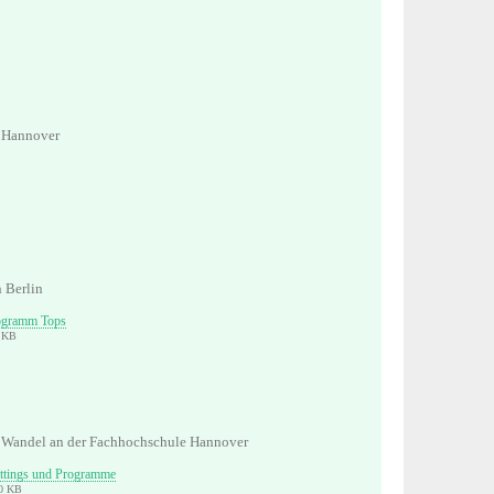
n Hannover
n Berlin
ogramm Tops
5 KB
m Wandel an der Fachhochschule Hannover
ettings und Programme
10 KB