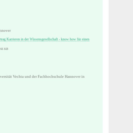
annover
trag Karrieren in der Wissensgesellschaft - know how für einen
7,66 KB
iversität Vechta und der Fachhochschule Hannover in