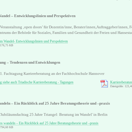
andel – Entwicklungslinien und Perspektiven
r Veranstaltung ‚open doors’ für Dozentin/inne, Berater/innen,Auftraggeber/innen, 
ntrums der Behörde für Soziales, Familien und Gesundheit der Freien und Hanses
im Wandel- Entwicklungslinien und Perspektiven
: 176,75 KB
ung – Tendenzen und Entwicklungen
r 1. Fachtagung Karriereberatung an der Fachhochschule Hannover
g siehe auch Triadische Karriereberatung - Tagungen
Karriereberatu
Dateigröße: 123,
andeln – Ein Rückblick auf 25 Jahre Beratungstheorie und –praxis
 'Jubiläumsfachtag 25 Jahre Triangel: Beratung im Wandel' in Berlin
ns wandeln – Ein Rückblick auf 25 Jahre Beratungstheorie und –praxis
: 794,60 KB