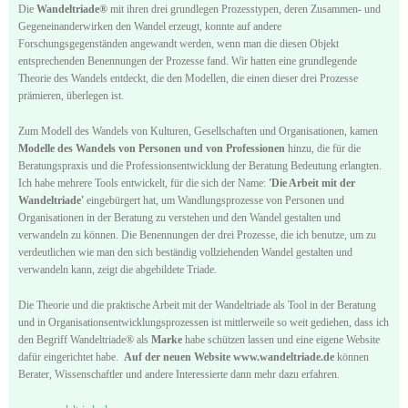
Die
Wandeltriade®
mit ihren drei grundlegen Prozesstypen, deren Zusammen- und
Gegeneinanderwirken den Wandel erzeugt, konnte auf andere
Forschungsgegenständen angewandt werden, wenn man die diesen Objekt
entsprechenden Benennungen der Prozesse fand. Wir hatten eine grundlegende
Theorie des Wandels entdeckt, die den Modellen, die einen dieser drei Prozesse
prämieren, überlegen ist.
Zum Modell des Wandels von Kulturen, Gesellschaften und Organisationen, kamen
Modelle des Wandels von Personen und von Professionen
hinzu, die für die
Beratungspraxis und die Professionsentwicklung der Beratung Bedeutung erlangten.
Ich habe mehrere Tools entwickelt, für die sich der Name:
'Die Arbeit mit der
Wandeltriade'
eingebürgert hat, um Wandlungsprozesse von Personen und
Organisationen in der Beratung zu verstehen und den Wandel gestalten und
verwandeln zu können. Die Benennungen der drei Prozesse, die ich benutze, um zu
verdeutlichen wie man den sich beständig vollziehenden Wandel gestalten und
verwandeln kann, zeigt die abgebildete Triade.
Die Theorie und die praktische Arbeit mit der Wandeltriade als Tool in der Beratung
und in Organisationsentwicklungsprozessen ist mittlerweile so weit gediehen, dass ich
den Begriff Wandeltriade® als
Marke
habe schützen lassen und eine eigene Website
dafür eingerichtet habe.
Auf der neuen Website www.wandeltriade.de
können
Berater, Wissenschaftler und andere Interessierte dann mehr dazu erfahren.